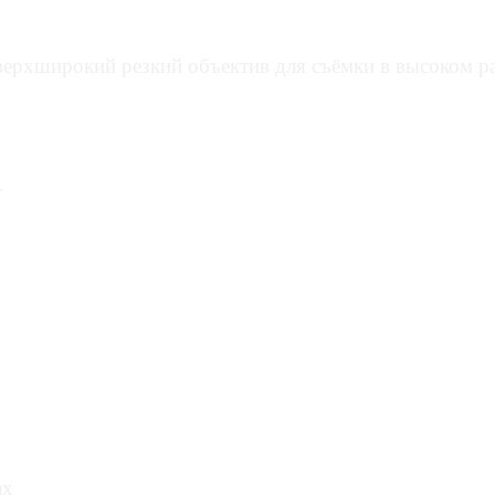
АНИЕ
сверхширокий резкий объектив для съёмки в высоком
ЯНДЕКСА
.
ах